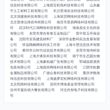
信息科技有限公司
上海固宝机电科技有限公司
山东鑫
宇土工材料工程有限公司
长沙景湖农业科技有限公司
北京浪建南科技有限公司
上海宸厉网络科技有限公司
北京普律法律咨询有限公司
南宫市星易网络科技有限公
司
武汉时代江湖网络科技有限公司
海南鼎全文化科技
有限公司
东莞市厚街有泰五金制品厂
晋中双玉环保设
备
沈阳市安高建筑材料厂
深圳市金数码实业发展有限
公司
怀远隋枫网络科技工作室
上海今慧信息技术有限
公司
衢州市云时代信息技术有限公司
东莞市旭鸿科技
有限公司
上海夕康良科技有限公司
南宁市生态园生物
技术有限公司
上海豪柏威广告有限公司
郓城福晨酒类
包装有限公司
上海固持网络科技有限公司
江阴市欧鹏
金属制品有限公司
广德众泰科技有限公司
重庆伊晓海
琦信息科技有限公司
上海扬梦宏松网络科技有限公司
北京熙闻科技有限公司
深圳市博海基金管理有限公司
沧州市簋街胡大餐饮有限公司
河北尚智电子科技有限公
司