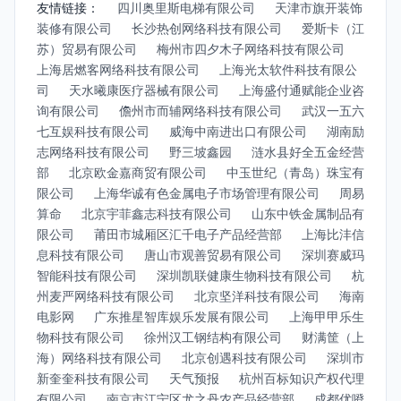
友情链接：
四川奥里斯电梯有限公司
天津市旗开装饰
装修有限公司
长沙热创网络科技有限公司
爱斯卡（江
苏）贸易有限公司
梅州市四夕木子网络科技有限公司
上海居燃客网络科技有限公司
上海光太软件科技有限公
司
天水曦康医疗器械有限公司
上海盛付通赋能企业咨
询有限公司
儋州市而辅网络科技有限公司
武汉一五六
七互娱科技有限公司
威海中南进出口有限公司
湖南励
志网络科技有限公司
野三坡鑫园
涟水县好全五金经营
部
北京欧金嘉商贸有限公司
中玉世纪（青岛）珠宝有
限公司
上海华诚有色金属电子市场管理有限公司
周易
算命
北京宇菲鑫志科技有限公司
山东中铁金属制品有
限公司
莆田市城厢区汇千电子产品经营部
上海比沣信
息科技有限公司
唐山市观善贸易有限公司
深圳赛威玛
智能科技有限公司
深圳凯联健康生物科技有限公司
杭
州麦严网络科技有限公司
北京坚洋科技有限公司
海南
电影网
广东推星智库娱乐发展有限公司
上海甲甲乐生
物科技有限公司
徐州汉工钢结构有限公司
财满筐（上
海）网络科技有限公司
北京创遇科技有限公司
深圳市
新奎奎科技有限公司
天气预报
杭州百标知识产权代理
有限公司
南京市江宁区尤之丹农产品经营部
成都优噔